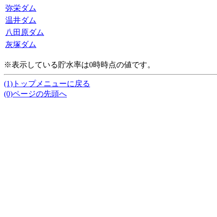
弥栄ダム
温井ダム
八田原ダム
灰塚ダム
※表示している貯水率は0時時点の値です。
(1)トップメニューに戻る
(0)ページの先頭へ