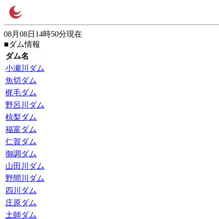
08月08日14時50分現在
■ダム情報
ダム名
小瀬川ダム
魚切ダム
梶毛ダム
野呂川ダム
椋梨ダム
福富ダム
仁賀ダム
御調ダム
山田川ダム
野間川ダム
四川ダム
庄原ダム
土師ダム