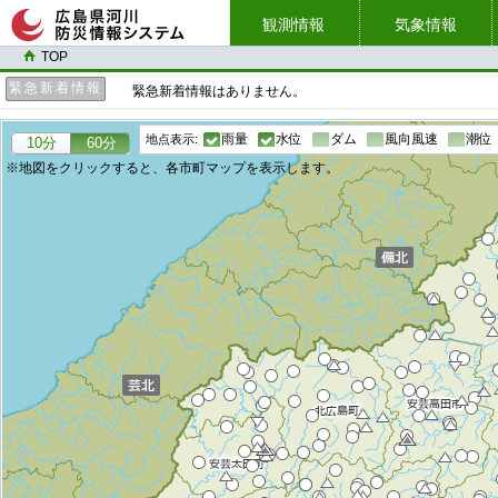
観測情報
気象情報
TOP
緊急新着情報
緊急新着情報はありません。
雨量
水位
ダム
風向風速
潮位
地点表示:
10分
60分
地図をクリックすると、各市町マップを表示します。