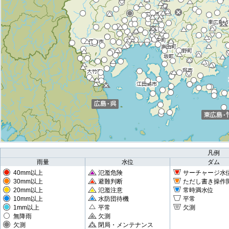
凡例
雨量
水位
ダム
40mm以上
氾濫危険
サーチャージ水
30mm以上
避難判断
ただし書き操作
20mm以上
氾濫注意
常時満水位
10mm以上
水防団待機
平常
1mm以上
平常
欠測
無降雨
欠測
欠測
閉局・メンテナンス