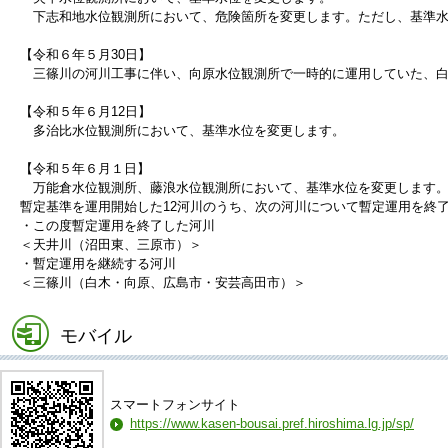
下志和地水位観測所において、危険箇所を変更します。ただし、基準水
【令和６年５月30日】
三篠川の河川工事に伴い、向原水位観測所で一時的に運用していた、白
【令和５年６月12日】
多治比水位観測所において、基準水位を変更します。
【令和５年６月１日】
万能倉水位観測所、藤浪水位観測所において、基準水位を変更します。ま
暫定基準を運用開始した12河川のうち、次の河川について暫定運用を終
・この度暫定運用を終了した河川
＜天井川（沼田東、三原市）＞
・暫定運用を継続する河川
＜三篠川（白木・向原、広島市・安芸高田市）＞
モバイル
スマートフォンサイト
https://www.kasen-bousai.pref.hiroshima.lg.jp/sp/