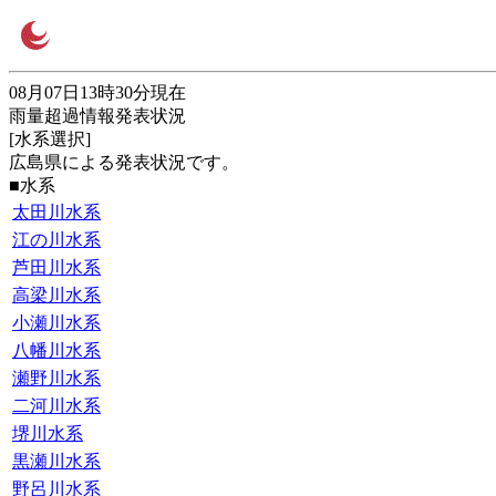
08月07日13時30分現在
雨量超過情報発表状況
[水系選択]
広島県による発表状況です。
■水系
太田川水系
江の川水系
芦田川水系
高梁川水系
小瀬川水系
八幡川水系
瀬野川水系
二河川水系
堺川水系
黒瀬川水系
野呂川水系